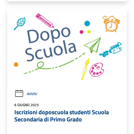
AVVISI
6 GIUGNO 2025
Iscrizioni doposcuola studenti Scuola
Secondaria di Primo Grado