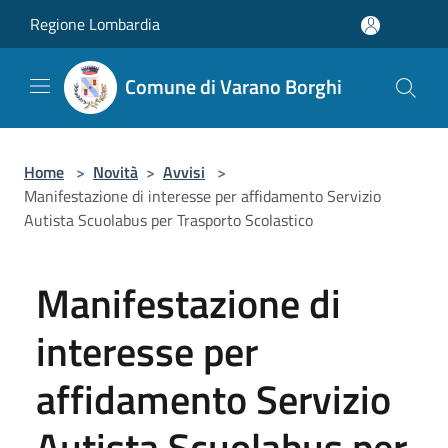
Salta al contenuto principale
Regione Lombardia
Comune di Varano Borghi
Home
>
Novità
>
Avvisi
>
Manifestazione di interesse per affidamento Servizio
Autista Scuolabus per Trasporto Scolastico
Manifestazione di
interesse per
affidamento Servizio
Autista Scuolabus per