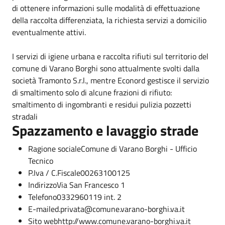
di ottenere informazioni sulle modalità di effettuazione
della raccolta differenziata, la richiesta servizi a domicilio
eventualmente attivi.
I servizi di igiene urbana e raccolta rifiuti sul territorio del
comune di Varano Borghi sono attualmente svolti dalla
società Tramonto S.r.l., mentre Econord gestisce il servizio
di smaltimento solo di alcune frazioni di rifiuto:
smaltimento di ingombranti e residui pulizia pozzetti
stradali
Spazzamento e lavaggio strade
Ragione sociale
Comune di Varano Borghi - Ufficio
Tecnico
P.Iva / C.Fiscale
00263100125
Indirizzo
Via San Francesco 1
Telefono
0332960119 int. 2
E-mail
ed.privata@comune.varano-borghi.va.it
Sito web
http://www.comune.varano-borghi.va.it