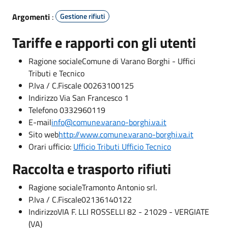
Argomenti
:
Gestione rifiuti
Tariffe e rapporti con gli utenti
Ragione sociale
Comune di Varano Borghi - Uffici
Tributi e Tecnico
P.Iva / C.Fiscale 00263100125
Indirizzo Via San Francesco 1
Telefono 0332960119
E-mail
info@comune.varano-borghi.va.it
Sito web
http://www.comune.varano-borghi.va.it
Orari ufficio:
Ufficio Tributi
Ufficio Tecnico
Raccolta e trasporto rifiuti
Ragione sociale
Tramonto Antonio srl.
P.Iva / C.Fiscale
02136140122
Indirizzo
VIA F. LLI ROSSELLI 82 - 21029 - VERGIATE
(VA)