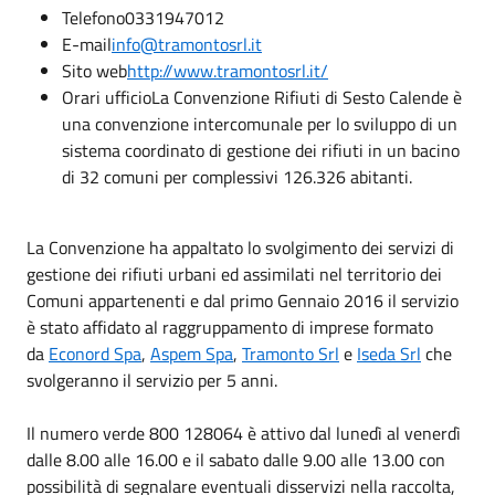
Telefono
0331947012
E-mail
info@tramontosrl.it
Sito web
http://www.tramontosrl.it/
Orari ufficio
La Convenzione Rifiuti di Sesto Calende è
una convenzione intercomunale per lo sviluppo di un
sistema coordinato di gestione dei rifiuti in un bacino
di 32 comuni per complessivi 126.326 abitanti.
La Convenzione ha appaltato lo svolgimento dei servizi di
gestione dei rifiuti urbani ed assimilati nel territorio dei
Comuni appartenenti e dal primo Gennaio 2016 il servizio
è stato affidato al raggruppamento di imprese formato
da
Econord Spa
,
Aspem Spa
,
Tramonto Srl
e
Iseda Srl
che
svolgeranno il servizio per 5 anni.
Il numero verde 800 128064 è attivo dal lunedì al venerdì
dalle 8.00 alle 16.00 e il sabato dalle 9.00 alle 13.00 con
possibilità di segnalare eventuali disservizi nella raccolta,