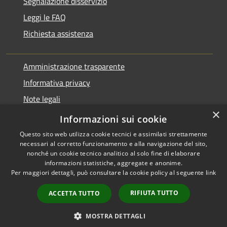
Segnalazione disservizio
Leggi le FAQ
Richiesta assistenza
Amministrazione trasparente
Informativa privacy
Note legali
×
Dichiarazione di accessibilità
Informazioni sui cookie
Questo sito web utilizza cookie tecnici e assimilati strettamente
necessari al corretto funzionamento e alla navigazione del sito,
nonché un cookie tecnico analitico al solo fine di elaborare
informazioni statistiche, aggregate e anonime.
RSS
Copyright © 2026 • Comune di
Per maggiori dettagli, può consultare la cookie policy al seguente
link
Accessibilità
Varano Borghi • Powered by
Privacy
Municipium
Accesso
•
RIFIUTA TUTTO
ACCETTA TUTTO
Cookie
redazione
Mappa del sito
MOSTRA DETTAGLI