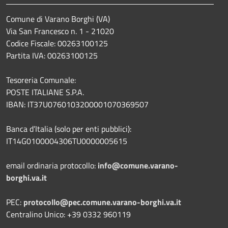
Comune di Varano Borghi (VA)
Via San Francesco n. 1 - 21020
Codice Fiscale: 00263100125
Partita IVA: 00263100125
Tesoreria Comunale:
POSTE ITALIANE S.P.A.
IBAN: IT37U0760103200001070369507
Banca d’Italia (solo per enti pubblici):
IT14G0100004306TU0000005615
email ordinaria protocollo:
info@comune.varano-
borghi.va.it
PEC:
protocollo@pec.comune.varano-borghi.va.it
Centralino Unico: +39 0332 960119