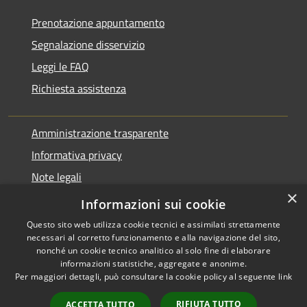
Prenotazione appuntamento
Segnalazione disservizio
Leggi le FAQ
Richiesta assistenza
Amministrazione trasparente
Informativa privacy
Note legali
×
Dichiarazione di accessibilità
Informazioni sui cookie
Questo sito web utilizza cookie tecnici e assimilati strettamente
necessari al corretto funzionamento e alla navigazione del sito,
nonché un cookie tecnico analitico al solo fine di elaborare
informazioni statistiche, aggregate e anonime.
RSS
Copyright © 2026 • Comune di
Per maggiori dettagli, può consultare la cookie policy al seguente
link
Accessibilità
Varano Borghi • Powered by
Privacy
Municipium
Accesso
•
RIFIUTA TUTTO
ACCETTA TUTTO