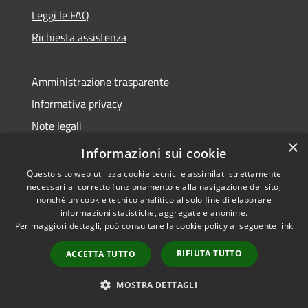
Leggi le FAQ
Richiesta assistenza
Amministrazione trasparente
Informativa privacy
Note legali
×
Dichiarazione di accessibilità
Informazioni sui cookie
Questo sito web utilizza cookie tecnici e assimilati strettamente
necessari al corretto funzionamento e alla navigazione del sito,
nonché un cookie tecnico analitico al solo fine di elaborare
informazioni statistiche, aggregate e anonime.
RSS
Copyright © 2026 • Comune di
Per maggiori dettagli, può consultare la cookie policy al seguente
link
Accessibilità
Varano Borghi • Powered by
Privacy
Municipium
Accesso
•
RIFIUTA TUTTO
ACCETTA TUTTO
Cookie
redazione
Mappa del sito
MOSTRA DETTAGLI