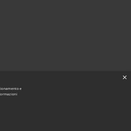
×
nzionamento e
nformazioni
Municipium
Accesso
une di Varano Borghi • Powered by
•
redazione