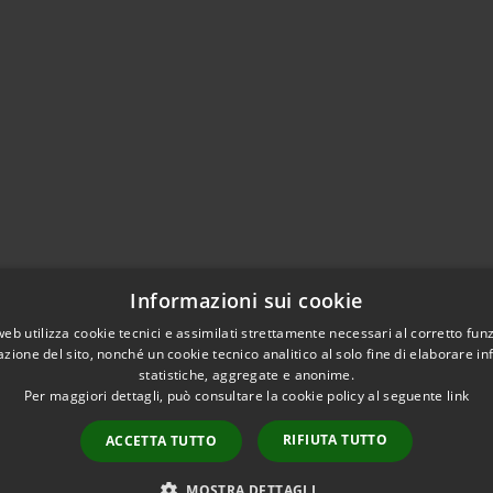
Informazioni sui cookie
web utilizza cookie tecnici e assimilati strettamente necessari al corretto fu
azione del sito, nonché un cookie tecnico analitico al solo fine di elaborare i
statistiche, aggregate e anonime.
Per maggiori dettagli, può consultare la cookie policy al seguente
link
RIFIUTA TUTTO
ACCETTA TUTTO
l sito
Copyright © 2026 • Com
MOSTRA DETTAGLI