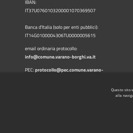
IBAN:
IT37U0760103200001070369507
Banca d’Italia (solo per enti pubblici):
IT14G0100004306TU0000005615
email ordinaria protocollo:
info@comune.varano-borghi.va.it
PEC:
protocollo@pec.comune.varano-
borghi.va.it
Centralino Unico: +39 0332 960119
Questo sito 
alla navig
RSS
Accessibilità
Privacy
Cookie
Mappa de