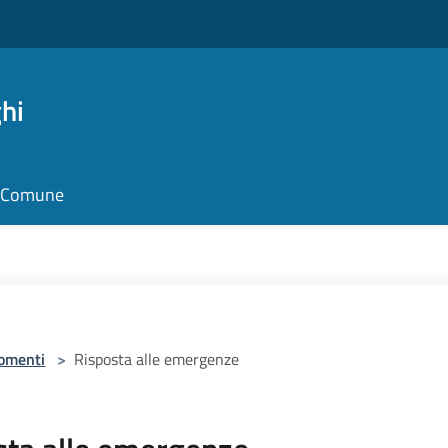
hi
il Comune
omenti
>
Risposta alle emergenze