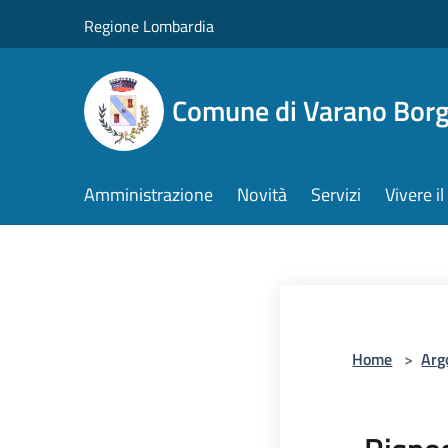
Salta al contenuto principale
Regione Lombardia
Comune di Varano Borg
Amministrazione
Novità
Servizi
Vivere 
Home
>
Arg