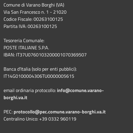
Comune di Varano Borghi (VA)
Via San Francesco n. 1 - 21020
Codice Fiscale: 00263100125
Partita IVA: 00263100125
Tesoreria Comunale:
POSTE ITALIANE S.P.A.
IBAN: IT37U0760103200001070369507
Banca d’Italia (solo per enti pubblici):
IT14G0100004306TU0000005615
email ordinaria protocollo:
info@comune.varano-
borghi.va.it
PEC:
protocollo@pec.comune.varano-borghi.va.it
Centralino Unico: +39 0332 960119