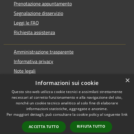
Prenotazione appuntamento
Segnalazione disservizio
Leggi le FAQ
Richiesta assistenza
Amministrazione trasparente
Informativa privacy
Note legali
×
Dichiarazione di accessibilità
Informazioni sui cookie
Questo sito web utilizza cookie tecnici e assimilati strettamente
necessari al corretto funzionamento e alla navigazione del sito,
nonché un cookie tecnico analitico al solo fine di elaborare
informazioni statistiche, aggregate e anonime.
RSS
Copyright © 2026 • Comune di
Per maggiori dettagli, può consultare la cookie policy al seguente
link
Accessibilità
Varano Borghi • Powered by
Complet
Privacy
Municipium
Accesso
•
RIFIUTA TUTTO
ACCETTA TUTTO
Indietro
Prosegui
Cookie
redazione