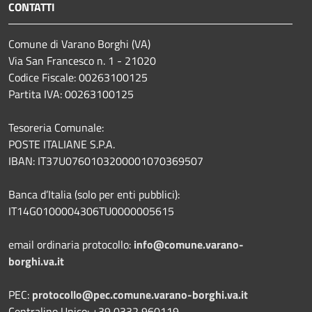
CONTATTI
Comune di Varano Borghi (VA)
Via San Francesco n. 1 - 21020
Codice Fiscale: 00263100125
Partita IVA: 00263100125
Tesoreria Comunale:
POSTE ITALIANE S.P.A.
IBAN: IT37U0760103200001070369507
Banca d’Italia (solo per enti pubblici):
IT14G0100004306TU0000005615
email ordinaria protocollo:
info@comune.varano-
borghi.va.it
PEC:
protocollo@pec.comune.varano-borghi.va.it
Centralino Unico: +39 0332 960119