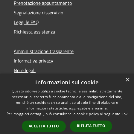
Prenotazione appuntamento
Segnalazione disservizio
Leggi le FAQ
Richiesta assistenza
Amministrazione trasparente
Informativa privacy
Note legali
×
Dichiarazione di accessibilità
Informazioni sui cookie
Questo sito web utilizza cookie tecnici e assimilati strettamente
necessari al corretto funzionamento e alla navigazione del sito,
nonché un cookie tecnico analitico al solo fine di elaborare
informazioni statistiche, aggregate e anonime.
RSS
Copyright © 2026 • Comune di
Per maggiori dettagli, può consultare la cookie policy al seguente
link
Accessibilità
Varano Borghi • Powered by
Privacy
Municipium
Accesso
•
RIFIUTA TUTTO
ACCETTA TUTTO
Cookie
redazione