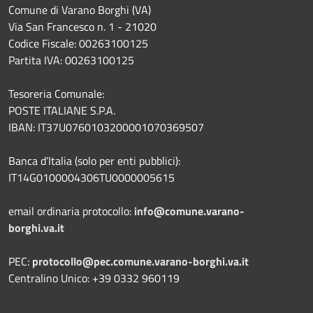
Comune di Varano Borghi (VA)
Via San Francesco n. 1 - 21020
Codice Fiscale: 00263100125
Partita IVA: 00263100125
Tesoreria Comunale:
POSTE ITALIANE S.P.A.
IBAN: IT37U0760103200001070369507
Banca d’Italia (solo per enti pubblici):
IT14G0100004306TU0000005615
email ordinaria protocollo:
info@comune.varano-
borghi.va.it
PEC:
protocollo@pec.comune.varano-borghi.va.it
Centralino Unico: +39 0332 960119