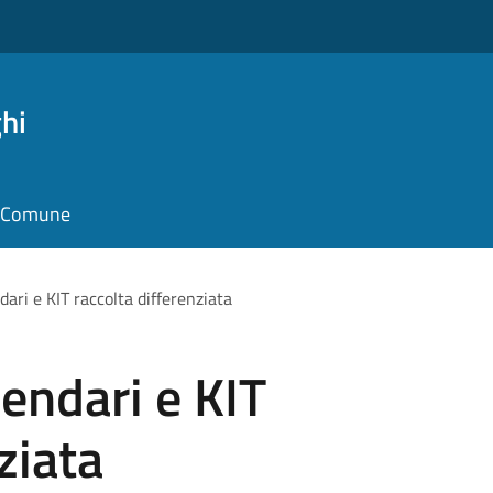
hi
il Comune
dari e KIT raccolta differenziata
lendari e KIT
ziata