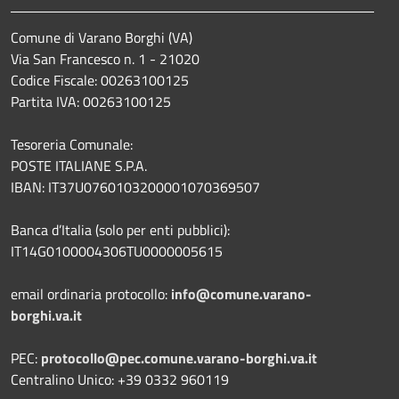
Comune di Varano Borghi (VA)
Via San Francesco n. 1 - 21020
Codice Fiscale: 00263100125
Partita IVA: 00263100125
Tesoreria Comunale:
POSTE ITALIANE S.P.A.
IBAN: IT37U0760103200001070369507
Banca d’Italia (solo per enti pubblici):
IT14G0100004306TU0000005615
email ordinaria protocollo:
info@comune.varano-
borghi.va.it
PEC:
protocollo@pec.comune.varano-borghi.va.it
Centralino Unico: +39 0332 960119