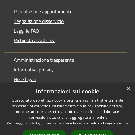
Prenotazione appuntamento
Segnalazione disservizio
Leggi le FAQ
Richiesta assistenza
Amministrazione trasparente
Informativa privacy
Note legali
×
Dichiarazione di accessibilità
Informazioni sui cookie
Questo sito web utilizza cookie tecnici e assimilati strettamente
necessari al corretto funzionamento e alla navigazione del sito,
nonché un cookie tecnico analitico al solo fine di elaborare
informazioni statistiche, aggregate e anonime.
RSS
Copyright © 2026 • Comune di
Per maggiori dettagli, può consultare la cookie policy al seguente
link
Accessibilità
Varano Borghi • Powered by
Privacy
Municipium
Accesso
•